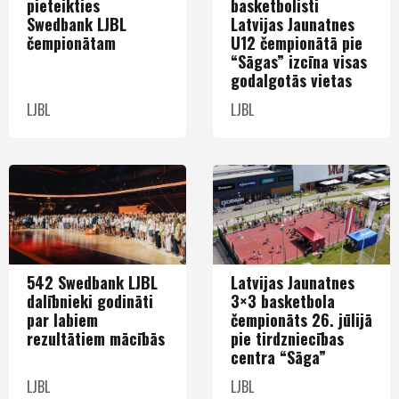
pieteikties
basketbolisti
Swedbank LJBL
Latvijas Jaunatnes
čempionātam
U12 čempionātā pie
“Sāgas” izcīna visas
godalgotās vietas
LJBL
LJBL
542 Swedbank LJBL
Latvijas Jaunatnes
dalībnieki godināti
3×3 basketbola
par labiem
čempionāts 26. jūlijā
rezultātiem mācībās
pie tirdzniecības
centra “Sāga”
LJBL
LJBL