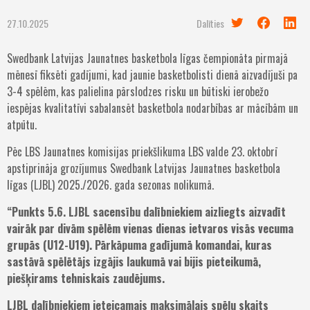
27.10.2025
Dalīties
Swedbank Latvijas Jaunatnes basketbola līgas čempionāta pirmajā
mēnesī fiksēti gadījumi, kad jaunie basketbolisti dienā aizvadījuši pa
3-4 spēlēm, kas palielina pārslodzes risku un būtiski ierobežo
iespējas kvalitatīvi sabalansēt basketbola nodarbības ar mācībām un
atpūtu.
Pēc LBS Jaunatnes komisijas priekšlikuma LBS valde 23. oktobrī
apstiprināja grozījumus Swedbank Latvijas Jaunatnes basketbola
līgas (LJBL) 2025./2026. gada sezonas nolikumā.
“Punkts 5.6. LJBL sacensību dalībniekiem aizliegts aizvadīt
vairāk par divām spēlēm vienas dienas ietvaros visās vecuma
grupās (U12-U19). Pārkāpuma gadījumā komandai, kuras
sastāvā spēlētājs izgājis laukumā vai bijis pieteikumā,
piešķirams tehniskais zaudējums.
LJBL dalībniekiem ieteicamais maksimālais spēļu skaits