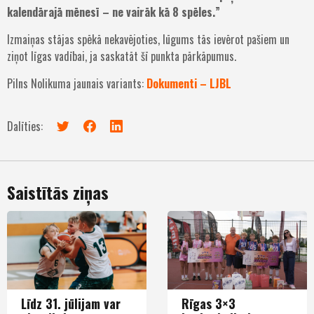
kalendārajā mēnesī – ne vairāk kā 8 spēles.”
Izmaiņas stājas spēkā nekavējoties, lūgums tās ievērot pašiem un
ziņot līgas vadībai, ja saskatāt šī punkta pārkāpumus.
Pilns Nolikuma jaunais variants:
Dokumenti – LJBL
Dalīties:
Saistītās ziņas
Līdz 31. jūlijam var
Rīgas 3×3