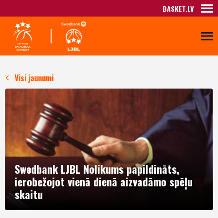
BASKET.LV
Visi jaunumi
Swedbank LJBL Nolikums papildināts,
ierobežojot vienā dienā aizvadāmo spēļu
skaitu