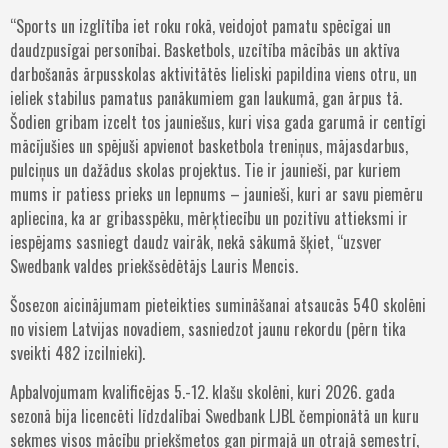
“Sports un izglītība iet roku rokā, veidojot pamatu spēcīgai un
daudzpusīgai personībai. Basketbols, uzcītība mācībās un aktīva
darbošanās ārpusskolas aktivitātēs lieliski papildina viens otru, un
ieliek stabilus pamatus panākumiem gan laukumā, gan ārpus tā.
Šodien gribam izcelt tos jauniešus, kuri visa gada garumā ir centīgi
mācījušies un spējuši apvienot basketbola treniņus, mājasdarbus,
pulciņus un dažādus skolas projektus. Tie ir jaunieši, par kuriem
mums ir patiess prieks un lepnums – jaunieši, kuri ar savu piemēru
apliecina, ka ar gribasspēku, mērķtiecību un pozitīvu attieksmi ir
iespējams sasniegt daudz vairāk, nekā sākumā šķiet, “uzsver
Swedbank valdes priekšsēdētājs Lauris Mencis.
Šosezon aicinājumam pieteikties sumināšanai atsaucās 540 skolēni
no visiem Latvijas novadiem, sasniedzot jaunu rekordu (pērn tika
sveikti 482 izcilnieki).
Apbalvojumam kvalificējas 5.-12. klašu skolēni, kuri 2026. gada
sezonā bija licencēti līdzdalībai Swedbank LJBL čempionātā un kuru
sekmes visos mācību priekšmetos gan pirmajā un otrajā semestrī,