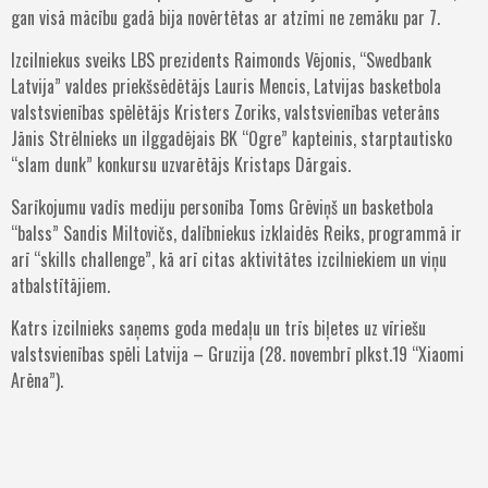
gan visā mācību gadā bija novērtētas ar atzīmi ne zemāku par 7.
Izcilniekus sveiks LBS prezidents Raimonds Vējonis, “Swedbank
Latvija” valdes priekšsēdētājs Lauris Mencis, Latvijas basketbola
valstsvienības spēlētājs Kristers Zoriks, valstsvienības veterāns
Jānis Strēlnieks un ilggadējais BK “Ogre” kapteinis, starptautisko
“slam dunk” konkursu uzvarētājs Kristaps Dārgais.
Sarīkojumu vadīs mediju personība Toms Grēviņš un basketbola
“balss” Sandis Miltovičs, dalībniekus izklaidēs Reiks, programmā ir
arī “skills challenge”, kā arī citas aktivitātes izcilniekiem un viņu
atbalstītājiem.
Katrs izcilnieks saņems goda medaļu un trīs biļetes uz vīriešu
valstsvienības spēli Latvija – Gruzija (28. novembrī plkst.19 “Xiaomi
Arēna”).