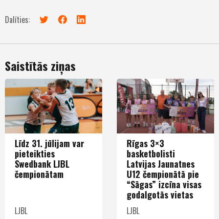
Dalīties:
Saistītās ziņas
Līdz 31. jūlijam var
Rīgas 3×3
pieteikties
basketbolisti
Swedbank LJBL
Latvijas Jaunatnes
čempionātam
U12 čempionātā pie
“Sāgas” izcīna visas
godalgotās vietas
LJBL
LJBL