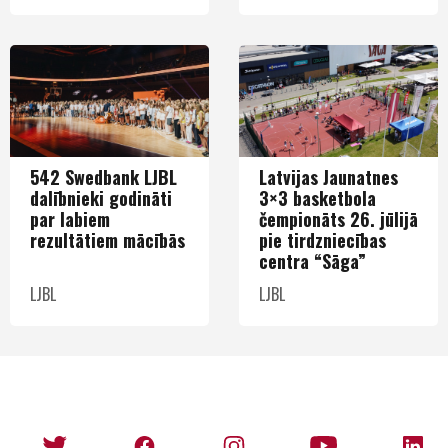
542 Swedbank LJBL
Latvijas Jaunatnes
dalībnieki godināti
3×3 basketbola
par labiem
čempionāts 26. jūlijā
rezultātiem mācībās
pie tirdzniecības
centra “Sāga”
LJBL
LJBL