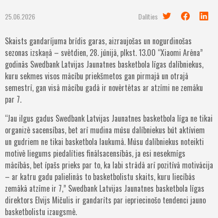
25.06.2026
Dalīties
Skaists gandarījuma brīdis garas, aizraujošas un nogurdinošas
sezonas izskaņā – svētdien, 28. jūnijā, plkst. 13.00 “Xiaomi Arēna”
godinās Swedbank Latvijas Jaunatnes basketbola līgas dalībniekus,
kuru sekmes visos mācību priekšmetos gan pirmajā un otrajā
semestrī, gan visā mācību gadā ir novērtētas ar atzīmi ne zemāku
par 7.
“Jau ilgus gadus Swedbank Latvijas Jaunatnes basketbola līga ne tikai
organizē sacensības, bet arī mudina mūsu dalībniekus būt aktīviem
un gudriem ne tikai basketbola laukumā. Mūsu dalībniekus noteikti
motivē liegums piedalīties finālsacensībās, ja esi nesekmīgs
mācībās, bet īpašs prieks par to, ka labi strādā arī pozitīvā motivācija
– ar katru gadu palielinās to basketbolistu skaits, kuru liecībās
zemākā atzīme ir 7,” Swedbank Latvijas Jaunatnes basketbola līgas
direktors Elvijs Mičulis ir gandarīts par iepriecinošo tendenci jauno
basketbolistu izaugsmē.