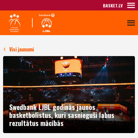
BASKET.LV
Visi jaunumi
Swedbank LJBL godinās jaunos
basketbolistus, kuri sasnieguši labus
rezultātus mācībās