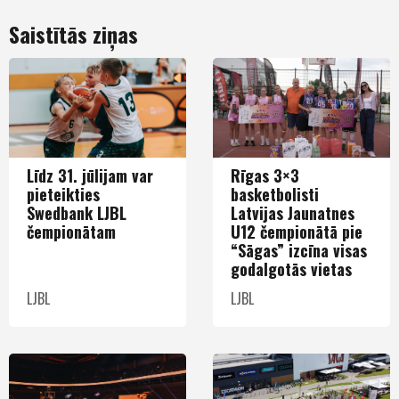
Saistītās ziņas
Līdz 31. jūlijam var
Rīgas 3×3
pieteikties
basketbolisti
Swedbank LJBL
Latvijas Jaunatnes
čempionātam
U12 čempionātā pie
“Sāgas” izcīna visas
godalgotās vietas
LJBL
LJBL