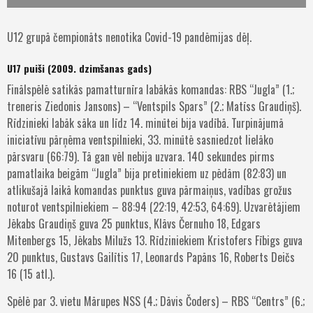
U12 grupā čempionāts nenotika Covid-19 pandēmijas dēļ.
U17 puiši (2009. dzimšanas gads)
Finālspēlē satikās pamatturnīra labākās komandas: RBS “Jugla” (1.;
treneris Ziedonis Jansons) – “Ventspils Spars” (2.; Matīss Graudiņš).
Rīdzinieki labāk sāka un līdz 14. minūtei bija vadībā. Turpinājumā
iniciatīvu pārņēma ventspilnieki, 33. minūtē sasniedzot lielāko
pārsvaru (66:79). Tā gan vēl nebija uzvara. 140 sekundes pirms
pamatlaika beigām “Jugla” bija pretiniekiem uz pēdām (82:83) un
atlikušajā laikā komandas punktus guva pārmaiņus, vadības grožus
noturot ventspilniekiem – 88:94 (22:19, 42:53, 64:69). Uzvarētājiem
Jēkabs Graudiņš guva 25 punktus, Klāvs Černuho 18, Edgars
Mitenbergs 15, Jēkabs Milužs 13. Rīdziniekiem Kristofers Fībigs guva
20 punktus, Gustavs Gailītis 17, Leonards Papāns 16, Roberts Deičs
16 (15 atl.).
Spēlē par 3. vietu Mārupes NSS (4.; Dāvis Čoders) – RBS “Centrs” (6.;