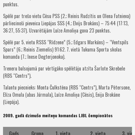
punktus.
Spēlē par trešo vietu Cēsu PSS (2.; Reinis Rudzītis un Olena Fatnieva)
pārliecinoši pieveica Liepājas SSS (4.; Elvijs Brokāns) – 75:44 (17:13,
36:27, 55:37). Uzvarētājām Luīze Amoliņa guva 23 punktus.
Spēlē par 5. vietu RSSS “Rīdzene” (5.; Edgars Markūns) – “Ventspils
Spars” (6.; Reinis Ziemelis) 91:62. 7. vietā Tukuma Sporta skolas
komanda (7.; Inese Degterjonoka).
Treneru balsojumā par vērtīgāko spēlētāju atzīta Šarlote Skrebele
(RBS “Centrs”).
Talantu piecnieks: Monta Čulkstēna (RBS “Centrs”), Marta Pētersone,
Elīza Omula (abas Jūrmala), Luīze Amoliņa (Cēsis), Enija Brokāne
(Liepāja).
2009. gadā dzimušo meiteņu komandas LJBL čempionātos
Gads
Grupa
1. vieta
2. vieta
3. vie