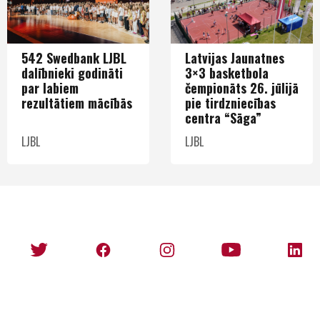
542 Swedbank LJBL
Latvijas Jaunatnes
dalībnieki godināti
3×3 basketbola
par labiem
čempionāts 26. jūlijā
rezultātiem mācībās
pie tirdzniecības
centra “Sāga”
LJBL
LJBL