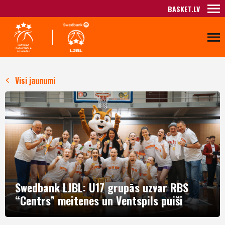
BASKET.LV
Visi jaunumi
Swedbank LJBL: U17 grupās uzvar RBS
“Centrs” meitenes un Ventspils puiši