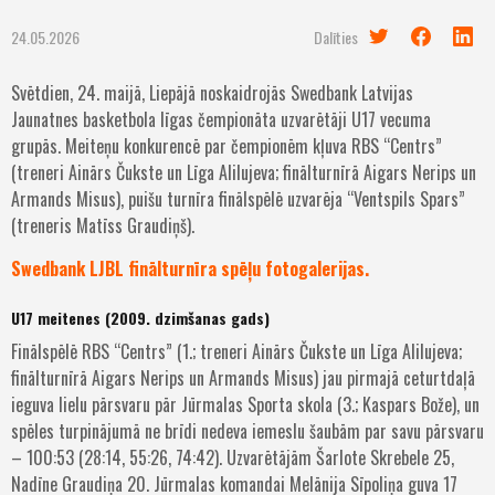
24.05.2026
Dalīties
Svētdien, 24. maijā, Liepājā noskaidrojās Swedbank Latvijas
Jaunatnes basketbola līgas čempionāta uzvarētāji U17 vecuma
grupās. Meiteņu konkurencē par čempionēm kļuva RBS “Centrs”
(treneri Ainārs Čukste un Līga Alilujeva; finālturnīrā Aigars Nerips un
Armands Misus), puišu turnīra finālspēlē uzvarēja “Ventspils Spars”
(treneris Matīss Graudiņš).
Swedbank LJBL finālturnīra spēļu fotogalerijas.
U17 meitenes (2009. dzimšanas gads)
Finālspēlē RBS “Centrs” (1.; treneri Ainārs Čukste un Līga Alilujeva;
finālturnīrā Aigars Nerips un Armands Misus) jau pirmajā ceturtdaļā
ieguva lielu pārsvaru pār Jūrmalas Sporta skola (3.; Kaspars Bože), un
spēles turpinājumā ne brīdi nedeva iemeslu šaubām par savu pārsvaru
– 100:53 (28:14, 55:26, 74:42). Uzvarētājām Šarlote Skrebele 25,
Nadīne Graudiņa 20. Jūrmalas komandai Melānija Sīpoliņa guva 17