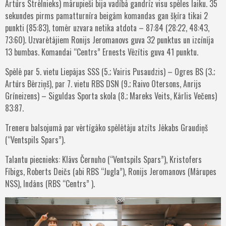
Artūrs Strēlnieks) mārupieši bija vadībā gandrīz visu spēles laiku. 35
sekundes pirms pamatturnīra beigām komandas gan šķīra tikai 2
punkti (85:83), tomēr uzvara netika atdota – 87:84 (28:22, 48:43,
73:60). Uzvarētājiem Ronijs Jeromanovs guva 32 punktus un izcīnīja
13 bumbas. Komandai “Centrs” Ernests Vēzītis guva 41 punktu.
Spēlē par 5. vietu Liepājas SSS (5.; Vairis Pusaudzis) – Ogres BS (3.;
Artūrs Bērziņš), par 7. vietu RBS DSN (9.; Raivo Otersons, Anrijs
Grīneizens) – Siguldas Sporta skola (8.; Mareks Veits, Kārlis Večens)
83:87.
Treneru balsojumā par vērtīgāko spēlētāju atzīts Jēkabs Graudiņš
(“Ventspils Spars”).
Talantu piecnieks: Klāvs Černuho (“Ventspils Spars”), Kristofers
Fībigs, Roberts Deičs (abi RBS “Jugla”), Ronijs Jeromanovs (Mārupes
NSS), Indāns (RBS “Centrs” ).