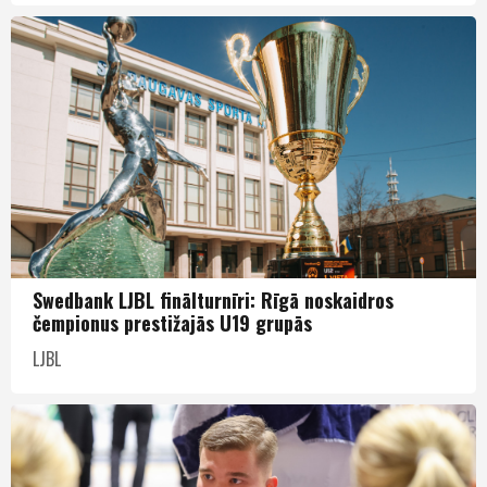
Swedbank LJBL finālturnīri: Rīgā noskaidros
čempionus prestižajās U19 grupās
LJBL