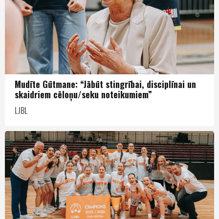
Mudīte Gūtmane: “Jābūt stingrībai, disciplīnai un
skaidriem cēloņu/seku noteikumiem”
LJBL