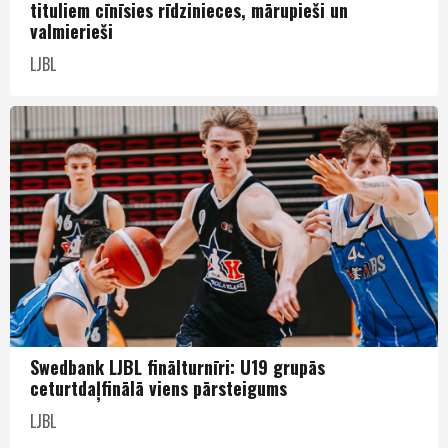
tituliem cīnīsies rīdzinieces, mārupieši un
valmierieši
LJBL
Swedbank LJBL finālturnīri: U19 grupās
ceturtdaļfinālā viens pārsteigums
LJBL