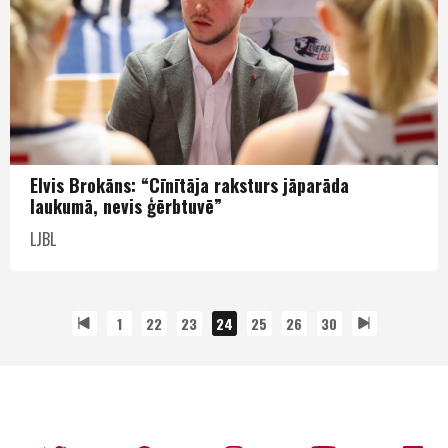
Elvis Brokāns: “Cīnītāja raksturs jāparāda
laukumā, nevis ģērbtuvē”
LJBL
1
22
23
24
25
26
30