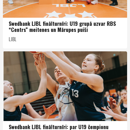
Swedbank LJBL finālturnīri: U19 grupā uzvar RBS
“Centrs” meitenes un Mārupes puiši
LJBL
Swedbank LJBL finālturnīri: par U19 čempionu