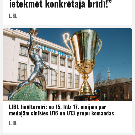
ietekmēt konkrētajā brīdī!”
LJBL
LJBL finālturnīri: no 15. līdz 17. maijam par
medaļām cīnīsies U16 un U13 grupu komandas
LJBL