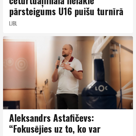
ceturtdaļfinālā lielākie
pārsteigums U16 puišu turnīrā
LJBL
Aleksandrs Astafičevs:
“Fokusējies uz to, ko var