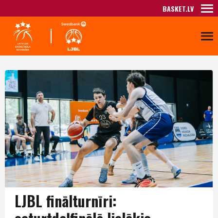
BASKET.LV
LJBL finālturnīri: